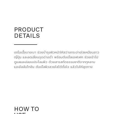
PRODUCT
DETAILS
_______
เซรั่มเนื้อบางเบา ช่วยบำรุงผิวหน้าให้สว่างกระจ่างใสเหมือนสาว
ญี่ปุ่น และลดเลือนจุดด่างดำ พร้อมดับเบิ้ลเอฟเฟค ช่วยเข้าไป
ดูแลและปลอบประโลมผิว ด้วยสารสกัดธรรมชาติจากกุหลาบ
และอัลลันโทอิน ดับเบิ้ลผิวสวยใสได้ดั่งใจ แล้วไปให้สุดทาง
HOW TO