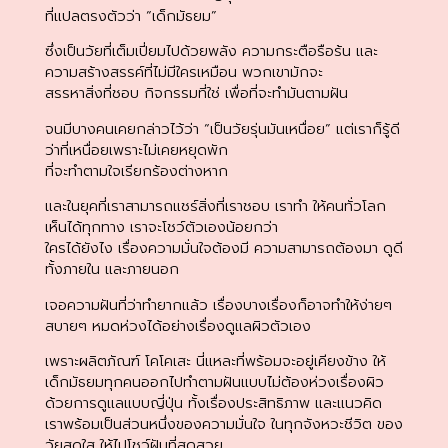
ที่แปลตรงตัวว่า “เด็กมัธยม”
ซึ่งเป็นวัยที่เต็มเปี่ยมไปด้วยพลัง ความกระตือรือร้น และ
ความสร้างสรรค์ที่ไม่มีใครเหมือน พวกเขามักจะ
สรรหาสิ่งที่ชอบ กิจกรรมที่ใช่ เพื่อที่จะทำมันตามฝัน
จนมีบางคนเคยกล่าวไว้ว่า “เป็นวัยรุ่นมันเหนื่อย” แต่เราก็รู้ดี
ว่าที่เหนื่อยเพราะไม่เคยหยุดพัก
ที่จะทำตามใจเรียกร้องต่างหาก
และในยุคที่เราสามารถแชร์สิ่งที่เราชอบ เราทำ ให้คนทั่วโลก
เห็นได้ทุกทาง เราจะโชว์ตัวเองน้อยกว่า
ใครได้ยังไง เรื่องความมั่นใจต้องมี ความสามารถต้องมา ดูดี
ทั้งภายใน และภายนอก
เจอความฝันที่ว่าทำยากแล้ว เรื่องบางเรื่องก็อาจทำให้ง่ายๆ
สบายๆ หมดห่วงได้อย่างเรื่องดูแลผิวตัวเอง
เพราะผลิตภัณฑ์ โคโคเสะ นี่แหละที่พร้อมจะอยู่เคียงข้าง ให้
เด็กมัธยมทุกคนออกไปทำตามฝันแบบไม่ต้องห่วงเรื่องผิว
ด้วยการดูแลแบบญี่ปุ่น ทั้งเรื่องประสิทธิภาพ และแนวคิด
เราพร้อมเป็นส่วนหนึ่งของความมั่นใจ ในทุกจังหวะชีวิต ของ
วัยสดใส ให้ไปโชว์ฝันที่สุดสวย